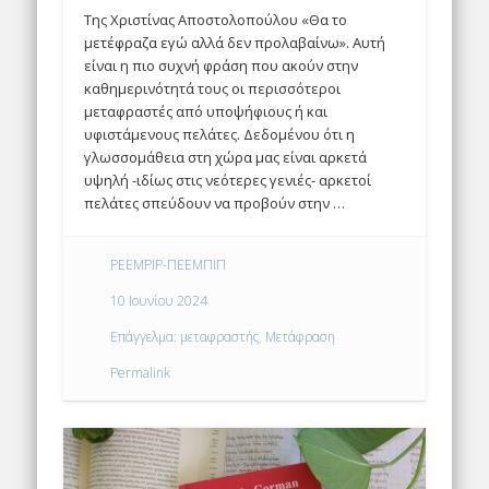
Της Χριστίνας Αποστολοπούλου «Θα το
μετέφραζα εγώ αλλά δεν προλαβαίνω». Αυτή
είναι η πιο συχνή φράση που ακούν στην
καθημερινότητά τους οι περισσότεροι
μεταφραστές από υποψήφιους ή και
υφιστάμενους πελάτες. Δεδομένου ότι η
γλωσσομάθεια στη χώρα μας είναι αρκετά
υψηλή -ιδίως στις νεότερες γενιές- αρκετοί
πελάτες σπεύδουν να προβούν στην …
PEEMPIP-ΠΕΕΜΠΙΠ
10 Ιουνίου 2024
Επάγγελμα: μεταφραστής
,
Μετάφραση
Permalink