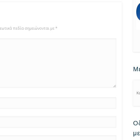
εωτικά πεδία σημειώνονται με
*
Μ
Κ
Οδ
μ