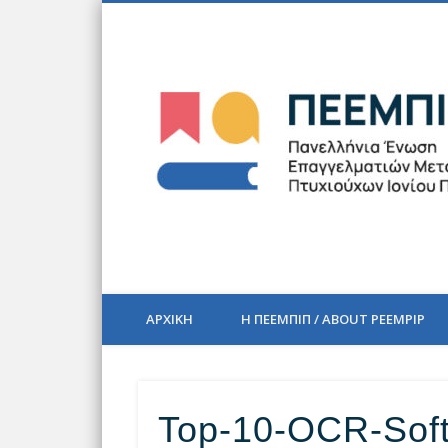
Facebook
Twitter
Vimeo
LinkedIn
The official blog of PEEMPIP
ΑΡΧΙΚΗ
Η ΠΕΕΜΠΙΠ / ABOUT PEEMPIP
Top-10-OCR-Soft