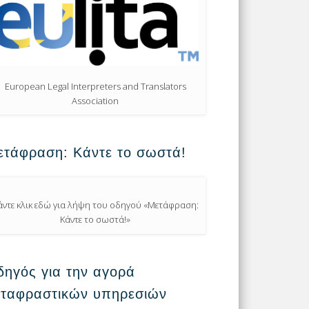
European Legal Interpreters and Translators
Association
ετάφραση: Κάντε το σωστά!
άντε κλικ εδώ για λήψη του οδηγού «Μετάφραση:
Κάντε το σωστά!»
ηγός για την αγορά
εταφραστικών υπηρεσιών