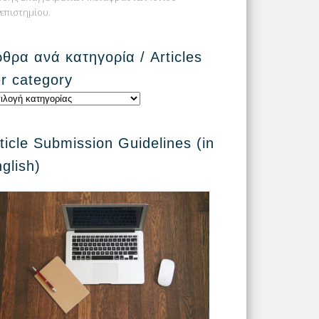
επιστημίου.
θρα ανά κατηγορία / Articles
r category
θρα
ηγορία
ticle Submission Guidelines (in
cles
glish)
egory