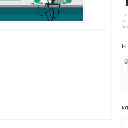
If 
rea
Rul
Η
κα