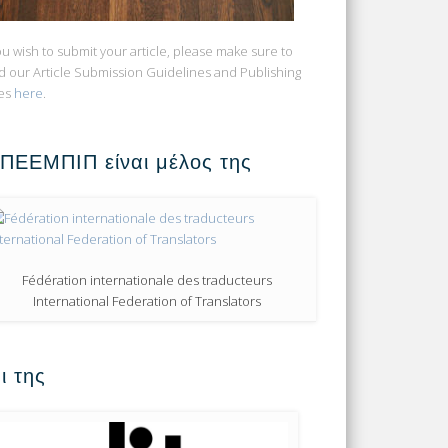
you wish to submit your article, please make sure to
d our Article Submission Guidelines and Publishing
es
here
.
 ΠΕΕΜΠΙΠ είναι μέλος της
Fédération internationale des traducteurs
International Federation of Translators
ι της