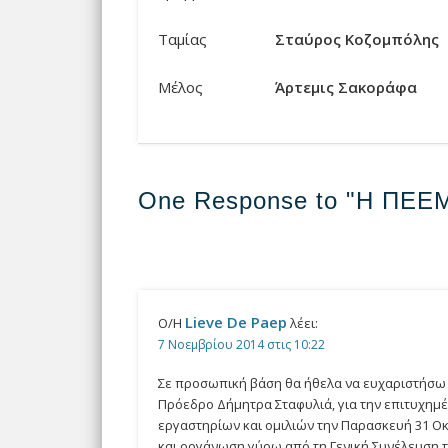
Ταμίας
Σταύρος Κοζομπόλης
Μέλος
Άρτεμις Σακοράφα
One Response to "Η ΠΕ
Lieve De Paep
Ο/Η
λέει:
7 Νοεμβρίου 2014 στις 10:22
Σε προσωπική βάση θα ήθελα να ευχαριστήσω τα
Πρόεδρο Δήμητρα Σταφυλιά, για την επιτυχημ
εργαστηρίων και ομιλιών την Παρασκευή 31 Οκ
και οργάνωση γύρω από τη Γενική Συνέλευση τ