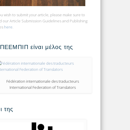
you wish to submit your article, please make sure to
d our Article Submission Guidelines and Publishing
es
here
.
 ΠΕΕΜΠΙΠ είναι μέλος της
Fédération internationale des traducteurs
International Federation of Translators
ι της