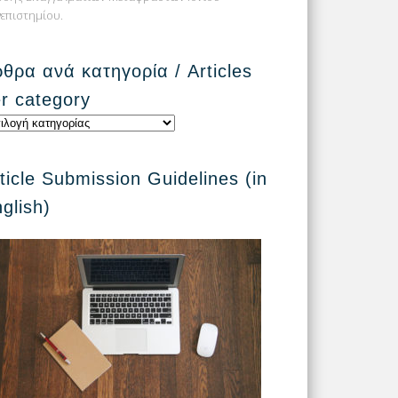
επιστημίου.
θρα ανά κατηγορία / Articles
r category
θρα
ηγορία
ticle Submission Guidelines (in
cles
glish)
egory