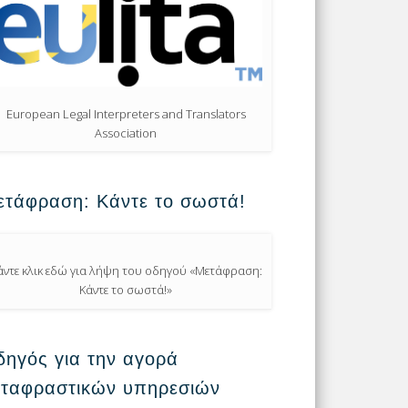
European Legal Interpreters and Translators
Association
ετάφραση: Κάντε το σωστά!
άντε κλικ εδώ για λήψη του οδηγού «Μετάφραση:
Κάντε το σωστά!»
ηγός για την αγορά
εταφραστικών υπηρεσιών