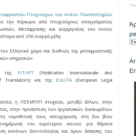
Παν
ταφραστών Πτυχιούχων του Ιονίου Πανεπιστημίου
α την Κέρκυρα από πτυχιούχους επαγγελματίες
Άρ
ωσσών, Μετάφρασης και Διερμηνείας του Ιονίου
pe
σότερα από 250 ενεργά μέλη.
Άρ
ανά
τον Ελληνικό χώρο και διεθνώς της μεταφραστικής
κατ
ικών υπηρεσιών.
Ar
/
Arti
En
ος της
FIT/IFT
(Fédération Internationale des
per
 of Translators) και της
EULITA
(European Legal
cat
.
ματείο, η ΠΕΕΜΠΙΠ στοχεύει, μεταξύ άλλων, στην
ατος, στην προάσπιση των εργασιακών δικαιωμάτων
τη νομοθετική τους κατοχύρωση, στη δια βίου
ενημέρωση του ευρύτερου κοινού για θέματα
ωση κανόνων δεοντολογίας και όρων άσκησης του