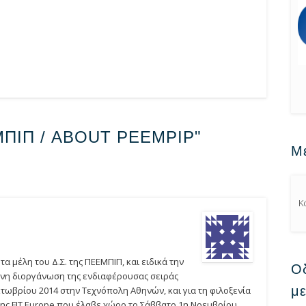
ΕΜΠΙΠ / ABOUT PEEMPIP"
Μ
Κ
 μέλη του Δ.Σ. της ΠΕΕΜΠΙΠ, και ειδικά την
Οδ
ένη διοργάνωση της ενδιαφέρουσας σειράς
μ
τωβρίου 2014 στην Τεχνόπολη Αθηνών, και για τη φιλοξενία
ης FIT Europe που έλαβε χώρο το Σάββατο 1η Νοεμβρίου,