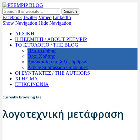
PEEMPIP BLOG
The official blog of PEEMPIP
Facebook
Twitter
Vimeo
LinkedIn
Show Navigation
Hide Navigation
ΑΡΧΙΚΗ
Η ΠΕΕΜΠΙΠ / ABOUT PEEMPIP
ΤΟ ΙΣΤΟΛΟΓΙΟ / THE BLOG
Όλα τα άρθρα
Όροι Χρήσης
Διαδικασία υποβολής άρθρων
Article Submission Guidelines
ΟΙ ΣΥΝΤΑΚΤΕΣ / THE AUTHORS
ΧΡΗΣΙΜΑ
ΕΠΙΚΟΙΝΩΝΙΑ
Currently browsing tag
λογοτεχνική μετάφραση