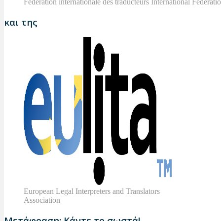
Fédération internationale des traducteurs International Federatio
και της
European Legal Interpreters and Translators
Association
Μετάφραση: Κάντε το σωστά!