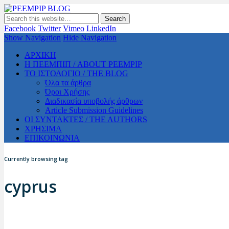
PEEMPIP BLOG
The official blog of PEEMPIP
Facebook
Twitter
Vimeo
LinkedIn
Show Navigation
Hide Navigation
ΑΡΧΙΚΗ
Η ΠΕΕΜΠΙΠ / ABOUT PEEMPIP
ΤΟ ΙΣΤΟΛΟΓΙΟ / THE BLOG
Όλα τα άρθρα
Όροι Χρήσης
Διαδικασία υποβολής άρθρων
Article Submission Guidelines
ΟΙ ΣΥΝΤΑΚΤΕΣ / THE AUTHORS
ΧΡΗΣΙΜΑ
ΕΠΙΚΟΙΝΩΝΙΑ
Currently browsing tag
cyprus