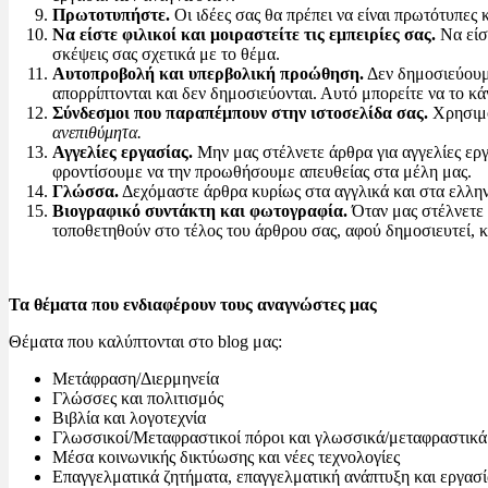
Πρωτοτυπήστε.
Οι ιδέες σας θα πρέπει να είναι πρωτότυπες
Να είστε φιλικοί και μοιραστείτε τις εμπειρίες σας.
Να είσ
σκέψεις σας σχετικά με το θέμα.
Αυτοπροβολή και υπερβολική προώθηση.
Δεν δημοσιεύουμε
απορρίπτονται και δεν δημοσιεύονται. Αυτό μπορείτε να το κ
Σύνδεσμοι που παραπέμπουν στην ιστοσελίδα σας.
Χρησιμο
ανεπιθύμητα.
Αγγελίες εργασίας.
Μην μας στέλνετε άρθρα για αγγελίες εργ
φροντίσουμε να την προωθήσουμε απευθείας στα μέλη μας.
Γλώσσα.
Δεχόμαστε άρθρα κυρίως στα αγγλικά και στα ελλην
Βιογραφικό συντάκτη και φωτογραφία.
Όταν μας στέλνετε 
τοποθετηθούν στο τέλος του άρθρου σας, αφού δημοσιευτεί, κ
Τα θέματα που ενδιαφέρουν τους αναγνώστες μας
Θέματα που καλύπτονται στο blog μας:
Μετάφραση/Διερμηνεία
Γλώσσες και πολιτισμός
Βιβλία και λογοτεχνία
Γλωσσικοί/Μεταφραστικοί πόροι και γλωσσικά/μεταφραστικά
Μέσα κοινωνικής δικτύωσης και νέες τεχνολογίες
Επαγγελματικά ζητήματα, επαγγελματική ανάπτυξη και εργασί