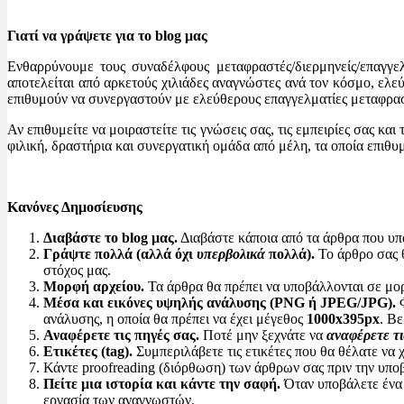
Γιατί να γράψετε για το blog μας
Ενθαρρύνουμε τους συναδέλφους μεταφραστές/διερμηνείς/επαγγελ
αποτελείται από αρκετούς χιλιάδες αναγνώστες ανά τον κόσμο, ελε
επιθυμούν να συνεργαστούν με ελεύθερους επαγγελματίες μεταφρασ
Αν επιθυμείτε να μοιραστείτε τις γνώσεις σας, τις εμπειρίες σας κ
φιλική, δραστήρια και συνεργατική ομάδα από μέλη, τα οποία επιθ
Κανόνες Δημοσίευσης
Διαβάστε το blog μας.
Διαβάστε κάποια από τα άρθρα που υπά
Γράψτε πολλά (αλλά όχι
υπερβολικά
πολλά).
Το άρθρο σας θ
στόχος μας.
Μορφή αρχείου.
Τα άρθρα θα πρέπει να υποβάλλονται σε μορφή
Μέσα και εικόνες υψηλής ανάλυσης (PNG ή JPEG/JPG).
Φ
ανάλυσης, η οποία θα πρέπει να έχει μέγεθος
1000x395px
. Βε
Αναφέρετε τις πηγές σας.
Ποτέ μην ξεχνάτε να
αναφέρετε τι
Ετικέτες (tag).
Συμπεριλάβετε τις ετικέτες που θα θέλατε να 
Κάντε proofreading (διόρθωση) των άρθρων σας πριν την υπο
Πείτε μια ιστορία και κάντε την σαφή.
Όταν υποβάλετε ένα ά
εργασία των αναγνωστών.