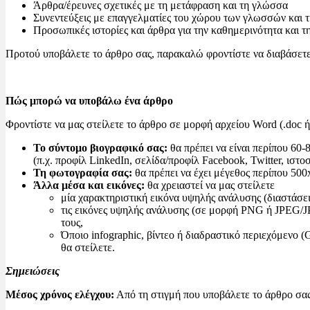
Άρθρα/έρευνες σχετικές με τη μετάφραση και τη γλώσσα
Συνεντεύξεις με επαγγελματίες του χώρου των γλωσσών και 
Προσωπικές ιστορίες και άρθρα για την καθημερινότητα και τ
Προτού υποβάλετε το άρθρο σας, παρακαλώ φροντίστε να διαβάσετ
Πώς μπορώ να υποβάλω ένα άρθρο
Φροντίστε να μας στείλετε το άρθρο σε μορφή αρχείου Word (.doc ή
Το σύντομο βιογραφικό σας:
θα πρέπει να είναι περίπου 60-
(π.χ. προφίλ LinkedIn, σελίδα/προφίλ Facebook, Twitter, ιστοσ
Τη φωτογραφία σας:
θα πρέπει να έχει μέγεθος περίπου 500
Άλλα μέσα και εικόνες:
θα χρειαστεί να μας στείλετε
μία χαρακτηριστική εικόνα υψηλής ανάλυσης (διαστάσε
τις εικόνες υψηλής ανάλυσης (σε μορφή PNG ή JPEG/JP
τους,
Όποιο infographic, βίντεο ή διαδραστικό περιεχόμενο
θα στείλετε.
Σημειώσεις
Μέσος χρόνος ελέγχου:
Από τη στιγμή που υποβάλετε το άρθρο σας