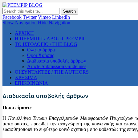
PEEMPIP BLOG
The official blog of PEEMPIP
Facebook
Twitter
Vimeo
LinkedIn
Show Navigation
Hide Navigation
ΑΡΧΙΚΗ
Η ΠΕΕΜΠΙΠ / ABOUT PEEMPIP
ΤΟ ΙΣΤΟΛΟΓΙΟ / THE BLOG
Όλα τα άρθρα
Όροι Χρήσης
Διαδικασία υποβολής άρθρων
Article Submission Guidelines
ΟΙ ΣΥΝΤΑΚΤΕΣ / THE AUTHORS
ΧΡΗΣΙΜΑ
ΕΠΙΚΟΙΝΩΝΙΑ
Διαδικασία υποβολής άρθρων
Ποιοι είμαστε
Η
Πανελλήνια Ένωση Επαγγελματιών Μεταφραστών Πτυχιούχων το
μεταφραστές, προωθεί την αναγνώριση της κοινωνικής και επαγγελ
ευαισθητοποιεί το ευρύτερο κοινό σχετικά με το καθεστώς της επα