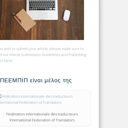
you wish to submit your article, please make sure to
d our Article Submission Guidelines and Publishing
es
here
.
 ΠΕΕΜΠΙΠ είναι μέλος της
Fédération internationale des traducteurs
International Federation of Translators