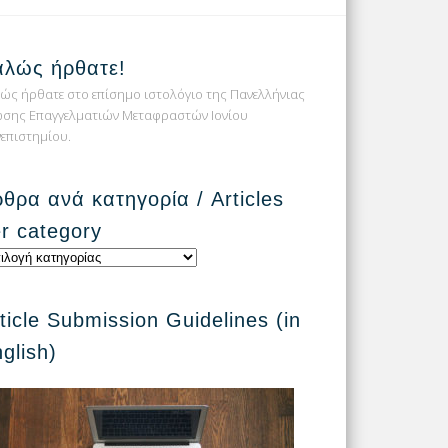
αλώς ήρθατε!
ώς ήρθατε στο επίσημο ιστολόγιο της Πανελλήνιας
σης Επαγγελματιών Μεταφραστών Ιονίου
επιστημίου.
θρα ανά κατηγορία / Articles
r category
θρα
ηγορία
ticle Submission Guidelines (in
cles
glish)
egory