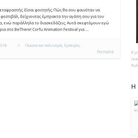
εταφραστής; Είσαι φοιτητής; Πώς θα σου φαινόταν να
 φεστιβάλ, δείχνοντας έμπρακτα την αγάπη σου για τον
ία, ενώ παράλληλα το διασκεδάζεις; Αυτά σκεφτόμουν εγώ
α στο BeThere! Corfu Animation Festival για …
2018
Γλώσσα και πολιτισμός
,
Εμπειρίες
Permalink
If 
rea
Rul
Η