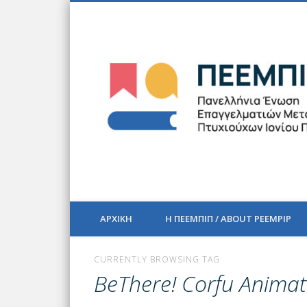
Facebook
Twitter
Vimeo
LinkedIn
The official blog of PEEMPIP
ΑΡΧΙΚΗ
Η ΠΕΕΜΠΙΠ / ABOUT PEEMPIP
CURRENTLY BROWSING TAG
BeThere! Corfu Animati