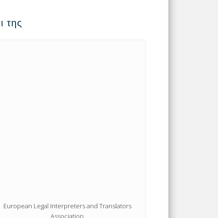
ι της
European Legal Interpreters and Translators
Association