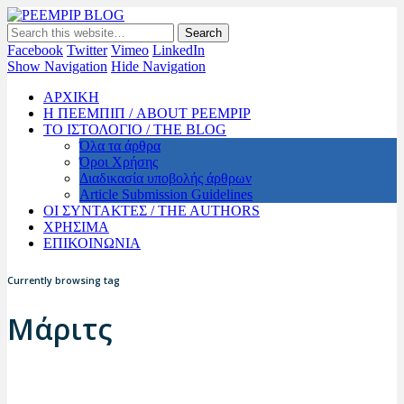
PEEMPIP BLOG
The official blog of PEEMPIP
Facebook
Twitter
Vimeo
LinkedIn
Show Navigation
Hide Navigation
ΑΡΧΙΚΗ
Η ΠΕΕΜΠΙΠ / ABOUT PEEMPIP
ΤΟ ΙΣΤΟΛΟΓΙΟ / THE BLOG
Όλα τα άρθρα
Όροι Χρήσης
Διαδικασία υποβολής άρθρων
Article Submission Guidelines
ΟΙ ΣΥΝΤΑΚΤΕΣ / THE AUTHORS
ΧΡΗΣΙΜΑ
ΕΠΙΚΟΙΝΩΝΙΑ
Currently browsing tag
Μάριτς