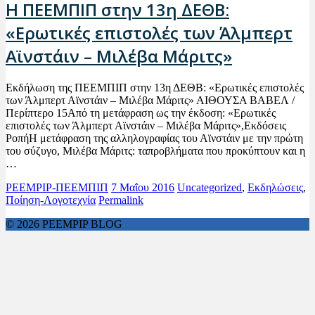
Η ΠΕΕΜΠΙΠ στην 13η ΔΕΘΒ:
«Ερωτικές επιστολές των Άλμπερτ
Αϊνστάιν – Μιλέβα Μάριτς»
Εκδήλωση της ΠΕΕΜΠΙΠ στην 13η ΔΕΘΒ: «Ερωτικές επιστολές
των Άλμπερτ Αϊνστάιν – Μιλέβα Μάριτς» ΑΙΘΟΥΣΑ ΒΑΒΕΛ /
Περίπτερο 15Από τη μετάφραση ως την έκδοση: «Ερωτικές
επιστολές των Άλμπερτ Αϊνστάιν – Μιλέβα Μάριτς»,Εκδόσεις
ΡοπήΗ μετάφραση της αλληλογραφίας του Αϊνστάιν με την πρώτη
του σύζυγο, Μιλέβα Μάριτς: ταπροβλήματα που προκύπτουν και η
…
PEEMPIP-ΠΕΕΜΠΙΠ
7 Μαΐου 2016
Uncategorized
,
Εκδηλώσεις
,
Ποίηση-Λογοτεχνία
Permalink
© 2026 PEEMPIP BLOG