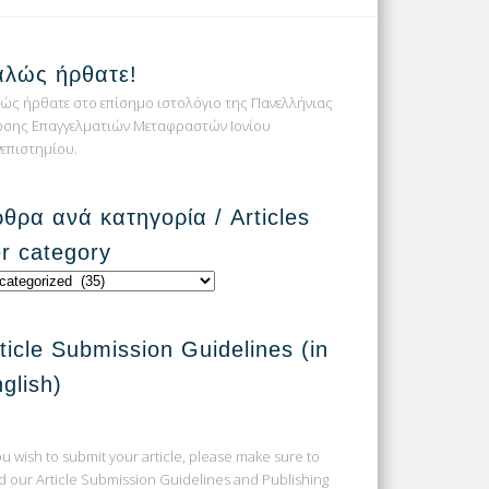
αλώς ήρθατε!
ώς ήρθατε στο επίσημο ιστολόγιο της Πανελλήνιας
σης Επαγγελματιών Μεταφραστών Ιονίου
επιστημίου.
θρα ανά κατηγορία / Articles
r category
θρα
ηγορία
ticle Submission Guidelines (in
cles
glish)
egory
you wish to submit your article, please make sure to
d our Article Submission Guidelines and Publishing