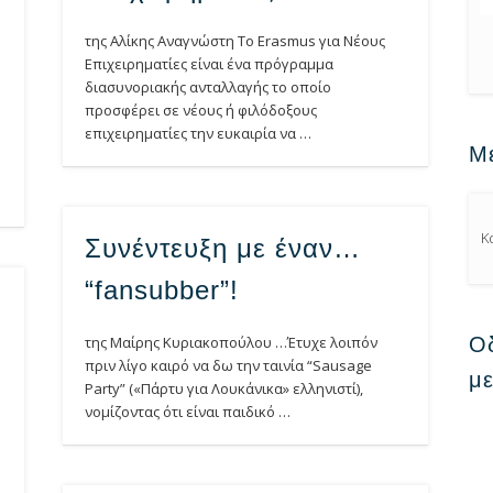
της Αλίκης Αναγνώστη Το Erasmus για Νέους
Επιχειρηματίες είναι ένα πρόγραμμα
διασυνοριακής ανταλλαγής το οποίο
προσφέρει σε νέους ή φιλόδοξους
επιχειρηματίες την ευκαιρία να …
Μ
Κ
Συνέντευξη με έναν…
“fansubber”!
Οδ
της Μαίρης Κυριακοπούλου …Έτυχε λοιπόν
πριν λίγο καιρό να δω την ταινία “Sausage
μ
Party” («Πάρτυ για Λουκάνικα» ελληνιστί),
νομίζοντας ότι είναι παιδικό …
n