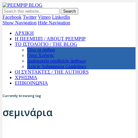
PEEMPIP BLOG
The official blog of PEEMPIP
Facebook
Twitter
Vimeo
LinkedIn
Show Navigation
Hide Navigation
ΑΡΧΙΚΗ
Η ΠΕΕΜΠΙΠ / ABOUT PEEMPIP
ΤΟ ΙΣΤΟΛΟΓΙΟ / THE BLOG
Όλα τα άρθρα
Όροι Χρήσης
Διαδικασία υποβολής άρθρων
Article Submission Guidelines
ΟΙ ΣΥΝΤΑΚΤΕΣ / THE AUTHORS
ΧΡΗΣΙΜΑ
ΕΠΙΚΟΙΝΩΝΙΑ
Currently browsing tag
σεμινάρια