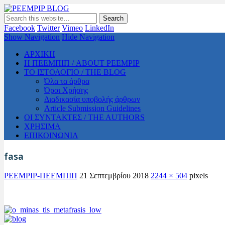
PEEMPIP BLOG
The official blog of PEEMPIP
Facebook
Twitter
Vimeo
LinkedIn
Show Navigation
Hide Navigation
ΑΡΧΙΚΗ
Η ΠΕΕΜΠΙΠ / ABOUT PEEMPIP
ΤΟ ΙΣΤΟΛΟΓΙΟ / THE BLOG
Όλα τα άρθρα
Όροι Χρήσης
Διαδικασία υποβολής άρθρων
Article Submission Guidelines
ΟΙ ΣΥΝΤΑΚΤΕΣ / THE AUTHORS
ΧΡΗΣΙΜΑ
ΕΠΙΚΟΙΝΩΝΙΑ
fasa
PEEMPIP-ΠΕΕΜΠΙΠ
21 Σεπτεμβρίου 2018
2244 × 504
pixels