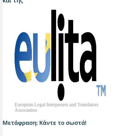
και της
European Legal Interpreters and Translators
Association
Μετάφραση: Κάντε το σωστά!