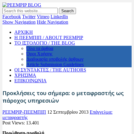
PEEMPIP BLOG
The official blog of PEEMPIP
Facebook
Twitter
Vimeo
LinkedIn
Show Navigation
Hide Navigation
ΑΡΧΙΚΗ
Η ΠΕΕΜΠΙΠ / ABOUT PEEMPIP
ΤΟ ΙΣΤΟΛΟΓΙΟ / THE BLOG
Όλα τα άρθρα
Όροι Χρήσης
Διαδικασία υποβολής άρθρων
Article Submission Guidelines
ΟΙ ΣΥΝΤΑΚΤΕΣ / THE AUTHORS
ΧΡΗΣΙΜΑ
ΕΠΙΚΟΙΝΩΝΙΑ
Προκλήσεις του σήμερα: ο μεταφραστής ως
πάροχος υπηρεσιών
PEEMPIP-ΠΕΕΜΠΙΠ
12 Σεπτεμβρίου 2013
Επάγγελμα:
μεταφραστής
Post Views:
13.401
Προώθηση-προβολή