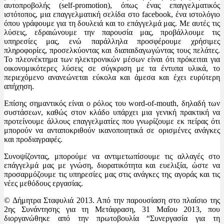
αυτοπροβολής (self-promotion), όπως ένας επαγγελματικός
ιστότοπος, μια επαγγελματική σελίδα στο facebook, ένα ιστολόγιο
όπου γράφουμε για τη δουλειά και το επάγγελμά μας. Με αυτές τις
λύσεις, εδραιώνουμε την παρουσία μας, προβάλλουμε τις
υπηρεσίες μας, ενώ παράλληλα προσφέρουμε χρήσιμες
πληροφορίες, προσελκύοντας και διαπαιδαγωγώντας τους πελάτες.
Το πλεονέκτημα των ηλεκτρονικών μέσων είναι ότι πρόκειται για
οικονομικότερες λύσεις σε σύγκριση με τα έντυπα υλικά, το
περιεχόμενο ανανεώνεται εύκολα και άμεσα και έχει ευρύτερη
απήχηση.
Επίσης σημαντικός είναι ο ρόλος του word-of-mouth, δηλαδή των
συστάσεων, καθώς στον κλάδο υπάρχει μια γενική πρακτική να
προτείνουμε άλλους επαγγελματίες που γνωρίζουμε εκ πείρας ότι
μπορούν να ανταποκριθούν ικανοποιητικά σε ορισμένες ανάγκες
και προδιαγραφές.
Συνοψίζοντας, μπορούμε να αντιμετωπίσουμε τις αλλαγές στο
επάγγελμά μας με γνώση, διορατικότητα και ευελιξία, ώστε να
προσαρμόζουμε τις υπηρεσίες μας στις ανάγκες της αγοράς και τις
νέες μεθόδους εργασίας.
© Δήμητρα Σταφυλιά 2013. Από την παρουσίαση στο πλαίσιο της
2ης Συνάντησης για τη Μετάφραση, 31 Μαΐου 2013, που
διοργανώθηκε από την πρωτοβουλία “Συνεργασία για τη