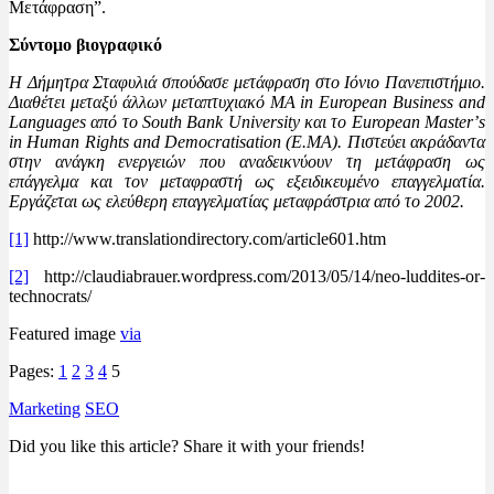
Μετάφραση”.
Σύντομο βιογραφικό
H Δήμητρα Σταφυλιά σπούδασε μετάφραση στο Ιόνιο Πανεπιστήμιο.
Διαθέτει μεταξύ άλλων μεταπτυχιακό MA in European Business and
Languages από το South Bank University και το European Masterʼs
in Human Rights and Democratisation (E.MA). Πιστεύει ακράδαντα
στην ανάγκη ενεργειών που αναδεικνύουν τη μετάφραση ως
επάγγελμα και τον μεταφραστή ως εξειδικευμένο επαγγελματία.
Εργάζεται ως ελεύθερη επαγγελματίας μεταφράστρια από το 2002.
[1]
http://www.translationdirectory.com/article601.htm
[2]
http://claudiabrauer.wordpress.com/2013/05/14/neo-luddites-or-
technocrats/
Featured image
via
Pages:
1
2
3
4
5
Marketing
SEO
Did you like this article? Share it with your friends!