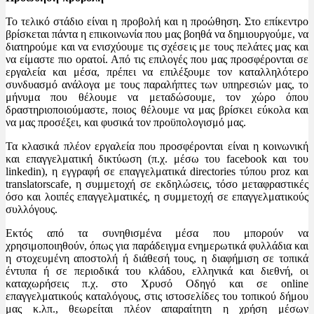
Το τελικό στάδιο είναι η προβολή και η προώθηση. Στο επίκεντρο
βρίσκεται πάντα η επικοινωνία που μας βοηθά να δημιουργούμε, να
διατηρούμε και να ενισχύουμε τις σχέσεις με τους πελάτες μας και
να είμαστε πιο ορατοί. Από τις επιλογές που μας προσφέρονται σε
εργαλεία και μέσα, πρέπει να επιλέξουμε τον καταλληλότερο
συνδυασμό ανάλογα με τους παραλήπτες των υπηρεσιών μας, το
μήνυμα που θέλουμε να μεταδώσουμε, τον χώρο όπου
δραστηριοποιούμαστε, ποιος θέλουμε να μας βρίσκει εύκολα και
να μας προσέξει, και φυσικά τον προϋπολογισμό μας.
Τα κλασικά πλέον εργαλεία που προσφέρονται είναι η κοινωνική
και επαγγελματική δικτύωση (π.χ. μέσω του facebook και του
linkedin), η εγγραφή σε επαγγελματικά directories τύπου proz και
translatorscafe, η συμμετοχή σε εκδηλώσεις, τόσο μεταφραστικές
όσο και λοιπές επαγγελματικές, η συμμετοχή σε επαγγελματικούς
συλλόγους.
Εκτός από τα συνηθισμένα μέσα που μπορούν να
χρησιμοποιηθούν, όπως για παράδειγμα ενημερωτικά φυλλάδια και
η στοχευμένη αποστολή ή διάθεσή τους, η διαφήμιση σε τοπικά
έντυπα ή σε περιοδικά του κλάδου, ελληνικά και διεθνή, οι
καταχωρήσεις π.χ. στο Χρυσό Οδηγό και σε online
επαγγελματικούς καταλόγους, στις ιστοσελίδες του τοπικού δήμου
μας κ.λπ., θεωρείται πλέον απαραίτητη η χρήση μέσων