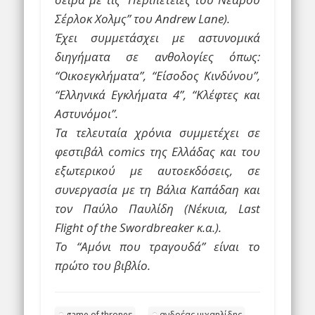
Σέρλοκ Χολμς” του Andrew Lane).
Έχει συμμετάσχει με αστυνομικά
διηγήματα σε ανθολογίες όπως:
“Οικοεγκλήματα”, “Είσοδος Κινδύνου”,
“Ελληνικά Εγκλήματα 4”, “Κλέφτες και
Αστυνόμοι”.
Τα τελευταία χρόνια συμμετέχει σε
φεστιβάλ comics της Ελλάδας και του
εξωτερικού με αυτοεκδόσεις, σε
συνεργασία με τη Βάλια Καπάδαη και
τον Παύλο Παυλίδη (Νέκυια, Last
Flight of the Swordbreaker κ.α.).
Το “Αμόνι που τραγουδά” είναι το
πρώτο του βιβλίο.
game of thrones
ανδρέας μιχαηλίδης