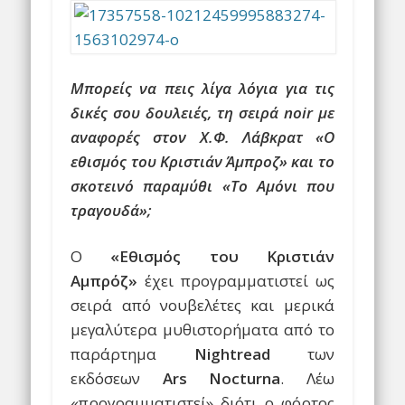
Μπορείς να πεις λίγα λόγια για τις
δικές σου δουλειές, τη σειρά noir με
αναφορές στον Χ.Φ. Λάβκρατ «Ο
εθισμός του Κριστιάν Άμπροζ» και το
σκοτεινό παραμύθι «Το Αμόνι που
τραγουδά»;
Ο
«Εθισμός του Κριστιάν
Αμπρόζ»
έχει προγραμματιστεί ως
σειρά από νουβελέτες και μερικά
μεγαλύτερα μυθιστορήματα από το
παράρτημα
Nightread
των
εκδόσεων
Ars Nocturna
. Λέω
«προγραμματιστεί» διότι ο φόρτος