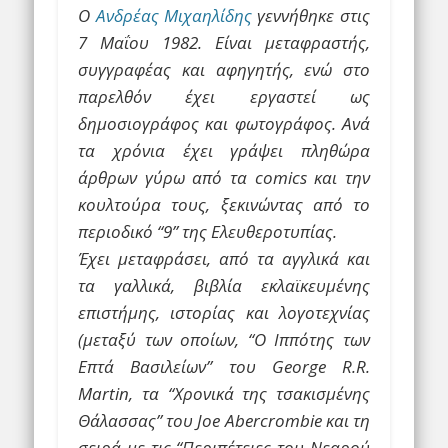
Ο
Ανδρέας Μιχαηλίδης
γεννήθηκε στις
7 Μαΐου 1982. Είναι μεταφραστής,
συγγραφέας και αφηγητής, ενώ στο
παρελθόν έχει εργαστεί ως
δημοσιογράφος και φωτογράφος. Ανά
τα χρόνια έχει γράψει πληθώρα
άρθρων γύρω από τα comics και την
κουλτούρα τους, ξεκινώντας από το
περιοδικό “9” της Ελευθεροτυπίας.
Έχει μεταφράσει, από τα αγγλικά και
τα γαλλικά, βιβλία εκλαϊκευμένης
επιστήμης, ιστορίας και λογοτεχνίας
(μεταξύ των οποίων, “Ο Ιππότης των
Επτά Βασιλείων” του George R.R.
Martin, τα “Χρονικά της τσακισμένης
Θάλασσας” του Joe Abercrombie και τη
σειρά με τις “Περιπέτειες του Νεαρού