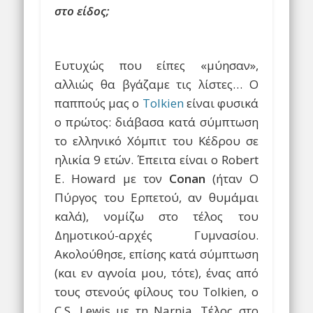
στο είδος;
Ευτυχώς που είπες «μύησαν»,
αλλιώς θα βγάζαμε τις λίστες… Ο
παππούς μας ο
Tolkien
είναι φυσικά
ο πρώτος: διάβασα κατά σύμπτωση
το ελληνικό Χόμπιτ του Κέδρου σε
ηλικία 9 ετών. Έπειτα είναι ο Robert
E. Howard με τον
Conan
(ήταν Ο
Πύργος του Ερπετού, αν θυμάμαι
καλά), νομίζω στο τέλος του
Δημοτικού-αρχές Γυμνασίου.
Ακολούθησε, επίσης κατά σύμπτωση
(και εν αγνοία μου, τότε), ένας από
τους στενούς φίλους του Tolkien, o
C.S. Lewis με τη Narnia. Τέλος στο