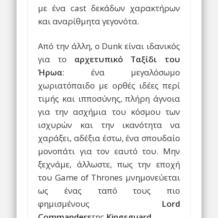
με ένα cast δεκάδων χαρακτήρων
και αναρίθμητα γεγονότα.
Από την άλλη, ο Dunk είναι ιδανικός
για το
αρχετυπικό Ταξίδι του
Ήρωα
: ένα μεγαλόσωμο
χωριατόπαιδο με ορθές ιδέες περί
τιμής και ιπποσύνης, πλήρη άγνοια
για την ασχήμια του κόσμου των
ισχυρών και την ικανότητα να
χαράξει, αδέξια έστω, ένα σπουδαίο
μονοπάτι για τον εαυτό του. Μην
ξεχνάμε, άλλωστε, πως την εποχή
του Game of Thrones μνημονεύεται
ως ένας ταπό τους πιο
φημισμένους
Lord
Commanders
της
Kingsguard
.