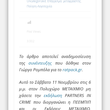
Uncategorized
,
Επάγγελμα: μεταφραστής
,
Ποίηση-Λογοτεχνία
Post Views:
3.002
Το άρθρο αποτελεί αναδημοσίευση
της
συνέντευξης
που δόθηκε στον
Γιώργο Ρομπόλα για το
ratpack.gr
.
Αυτό το Σάββατο 11 Νοεμβρίου στις 6
μ.μ. στον Πολυχώρο ΜΕΤΑΙΧΜΙΟ μη
χάσετε την
εκδήλωση
PARTNERS IN
CRIME που διοργανώνει η ΠΕΕΜΠΙΠ
και οι Εκδόσεις ΜΕΤΑΙΧΜΙΟ.