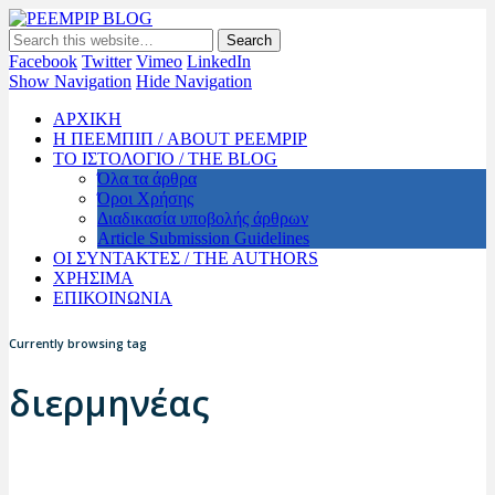
PEEMPIP BLOG
The official blog of PEEMPIP
Facebook
Twitter
Vimeo
LinkedIn
Show Navigation
Hide Navigation
ΑΡΧΙΚΗ
Η ΠΕΕΜΠΙΠ / ABOUT PEEMPIP
ΤΟ ΙΣΤΟΛΟΓΙΟ / THE BLOG
Όλα τα άρθρα
Όροι Χρήσης
Διαδικασία υποβολής άρθρων
Article Submission Guidelines
ΟΙ ΣΥΝΤΑΚΤΕΣ / THE AUTHORS
ΧΡΗΣΙΜΑ
ΕΠΙΚΟΙΝΩΝΙΑ
Currently browsing tag
διερμηνέας