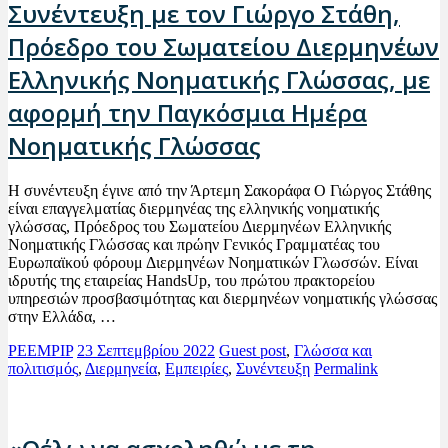
Συνέντευξη με τον Γιώργο Στάθη,
Πρόεδρο του Σωματείου Διερμηνέων
Ελληνικής Νοηματικής Γλώσσας, με
αφορμή την Παγκόσμια Ημέρα
Νοηματικής Γλώσσας
Η συνέντευξη έγινε από την Άρτεμη Σακοράφα Ο Γιώργος Στάθης
είναι επαγγελματίας διερμηνέας της ελληνικής νοηματικής
γλώσσας, Πρόεδρος του Σωματείου Διερμηνέων Ελληνικής
Νοηματικής Γλώσσας και πρώην Γενικός Γραμματέας του
Ευρωπαϊκού φόρουμ Διερμηνέων Νοηματικών Γλωσσών. Είναι
ιδρυτής της εταιρείας HandsUp, του πρώτου πρακτορείου
υπηρεσιών προσβασιμότητας και διερμηνέων νοηματικής γλώσσας
στην Ελλάδα, …
PEEMPIP
23 Σεπτεμβρίου 2022
Guest post
,
Γλώσσα και
πολιτισμός
,
Διερμηνεία
,
Εμπειρίες
,
Συνέντευξη
Permalink