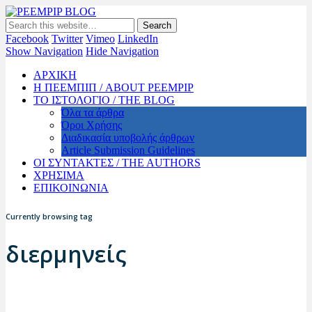
PEEMPIP BLOG
The official blog of PEEMPIP
Facebook
Twitter
Vimeo
LinkedIn
Show Navigation
Hide Navigation
ΑΡΧΙΚΗ
Η ΠΕΕΜΠΙΠ / ABOUT PEEMPIP
ΤΟ ΙΣΤΟΛΟΓΙΟ / THE BLOG
Όλα τα άρθρα
Όροι Χρήσης
Διαδικασία υποβολής άρθρων
Article Submission Guidelines
ΟΙ ΣΥΝΤΑΚΤΕΣ / THE AUTHORS
ΧΡΗΣΙΜΑ
ΕΠΙΚΟΙΝΩΝΙΑ
Currently browsing tag
διερμηνείς