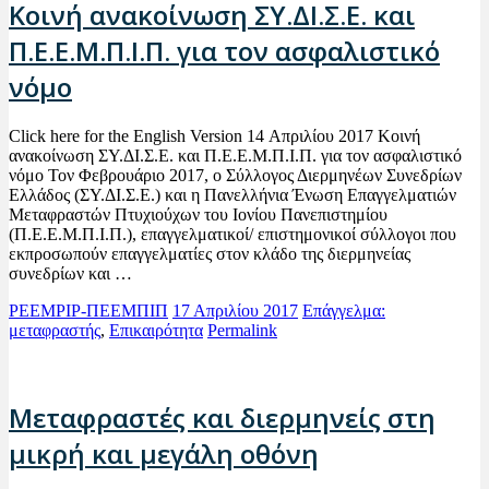
Κοινή ανακοίνωση ΣΥ.ΔΙ.Σ.Ε. και
Π.Ε.Ε.Μ.Π.Ι.Π. για τον ασφαλιστικό
νόμο
Click here for the English Version 14 Απριλίου 2017 Κοινή
ανακοίνωση ΣΥ.ΔΙ.Σ.Ε. και Π.Ε.Ε.Μ.Π.Ι.Π. για τον ασφαλιστικό
νόμο Τον Φεβρουάριο 2017, ο Σύλλογος Διερμηνέων Συνεδρίων
Ελλάδος (ΣΥ.ΔΙ.Σ.Ε.) και η Πανελλήνια Ένωση Επαγγελματιών
Μεταφραστών Πτυχιούχων του Ιονίου Πανεπιστημίου
(Π.Ε.Ε.Μ.Π.Ι.Π.), επαγγελματικοί/ επιστημονικοί σύλλογοι που
εκπροσωπούν επαγγελματίες στον κλάδο της διερμηνείας
συνεδρίων και …
PEEMPIP-ΠΕΕΜΠΙΠ
17 Απριλίου 2017
Επάγγελμα:
μεταφραστής
,
Επικαιρότητα
Permalink
Μεταφραστές και διερμηνείς στη
μικρή και μεγάλη οθόνη